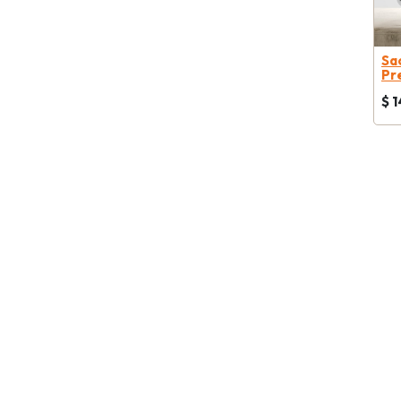
Sa
Pr
$
1