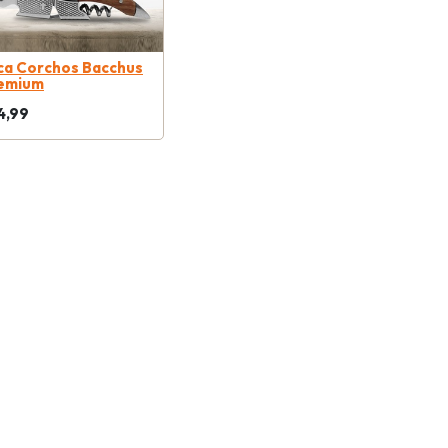
ca Corchos Bacchus
emium
4,99