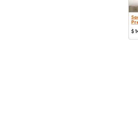
Sa
Pr
$
1