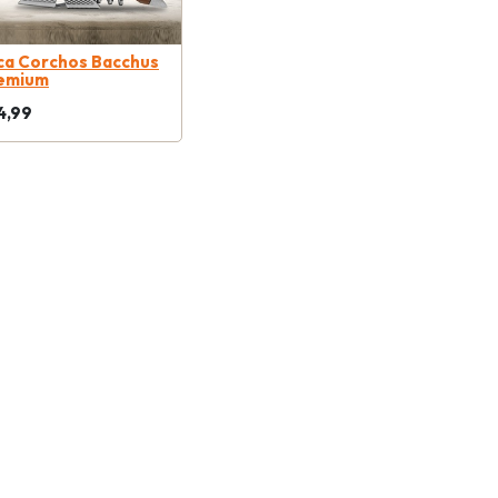
ca Corchos Bacchus
emium
4,99