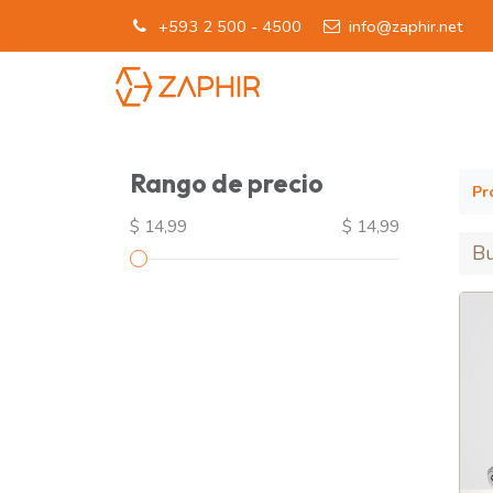
+593 2 500 - 4500
info@zaphir.net
INICIO
LÍNEAS D
Rango de precio
Pr
$ 14,99
$ 14,99